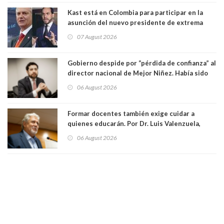
Kast está en Colombia para participar en la
asunción del nuevo presidente de extrema
derecha Abelardo de la Espriella
07 August 2026
Gobierno despide por “pérdida de confianza” al
director nacional de Mejor Niñez. Había sido
elegido por Alta Dirección Pública
06 August 2026
Formar docentes también exige cuidar a
quienes educarán. Por Dr. Luis Valenzuela,
Patricia Bravo Rojas, Francisca Paudif Carcamo,
06 August 2026
Académicos U. Católica Silva Henríquez