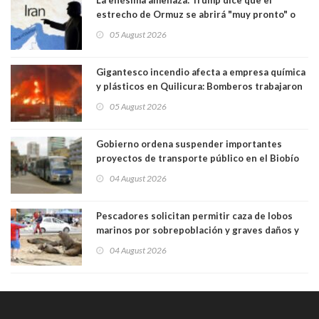
estrecho de Ormuz se abrirá "muy pronto" o
Irán será "golpeado muy duramente"
05 August 2026
Gigantesco incendio afecta a empresa química
y plásticos en Quilicura: Bomberos trabajaron
intensamente y alcaldesa suspendió las clases
05 August 2026
Gobierno ordena suspender importantes
proyectos de transporte público en el Biobío
04 August 2026
Pescadores solicitan permitir caza de lobos
marinos por sobrepoblación y graves daños y
efectos en sus faenas
04 August 2026