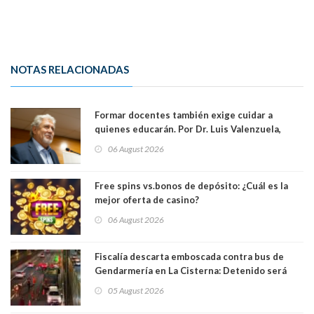
NOTAS RELACIONADAS
Formar docentes también exige cuidar a
quienes educarán. Por Dr. Luis Valenzuela,
Patricia Bravo Rojas, Francisca Paudif Carcamo,
06 August 2026
Académicos U. Católica Silva Henríquez
Free spins vs.bonos de depósito: ¿Cuál es la
mejor oferta de casino?
06 August 2026
Fiscalía descarta emboscada contra bus de
Gendarmería en La Cisterna: Detenido será
formalizado por robo
05 August 2026