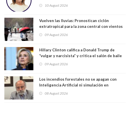
Indo,Profesora, Presidenta DC Metrop.
10 August 2026
Vuelven las lluvias: Pronostican ciclón
extratropical para la zona central con vientos
de 70 km/h
09 August 2026
Hillary Clinton califica a Donald Trump de
“vulgar y narcisista” y critica el salón de baile
que construye en la Casa Blanca: “No es su
09 August 2026
casa. Y la está destruyendo”
Los incendios forestales no se apagan con
Inteligencia Artificial ni simulación en
computadores. Por Herbert Haltenhoff,
08 August 2026
Magister en Asentamientos Humanos PUC