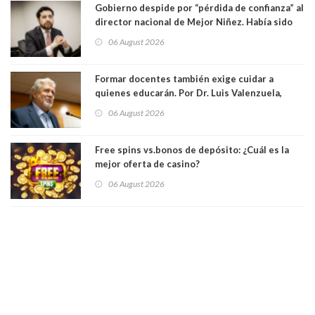
Gobierno despide por “pérdida de confianza” al
director nacional de Mejor Niñez. Había sido
elegido por Alta Dirección Pública
06 August 2026
Formar docentes también exige cuidar a
quienes educarán. Por Dr. Luis Valenzuela,
Patricia Bravo Rojas, Francisca Paudif Carcamo,
06 August 2026
Académicos U. Católica Silva Henríquez
Free spins vs.bonos de depósito: ¿Cuál es la
mejor oferta de casino?
06 August 2026