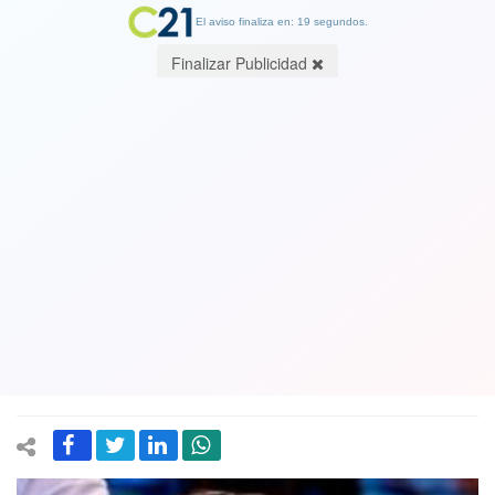
El aviso finaliza en: 19 segundos.
Finalizar Publicidad
Lo que piden todos menos Piñera y
otros pocos: Alcalde de Puente Alto
Germán Codina (RN) dice que prefiere
la transferencia de dinero a entrega
de cajas de alimentos
31 May 2020