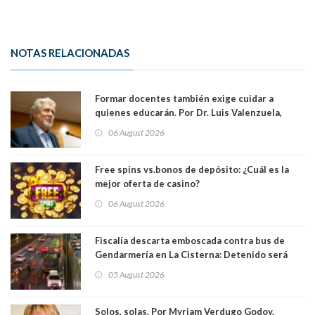
NOTAS RELACIONADAS
Formar docentes también exige cuidar a
quienes educarán. Por Dr. Luis Valenzuela,
Patricia Bravo Rojas, Francisca Paudif Carcamo,
06 August 2026
Académicos U. Católica Silva Henríquez
Free spins vs.bonos de depósito: ¿Cuál es la
mejor oferta de casino?
06 August 2026
Fiscalía descarta emboscada contra bus de
Gendarmería en La Cisterna: Detenido será
formalizado por robo
05 August 2026
Solos, solas. Por Myriam Verdugo Godoy.