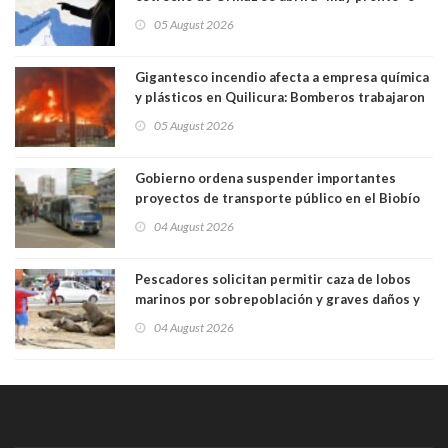
Irán será "golpeado muy duramente"
05 August 2026
Gigantesco incendio afecta a empresa química
y plásticos en Quilicura: Bomberos trabajaron
intensamente y alcaldesa suspendió las clases
05 August 2026
Gobierno ordena suspender importantes
proyectos de transporte público en el Biobío
04 August 2026
Pescadores solicitan permitir caza de lobos
marinos por sobrepoblación y graves daños y
efectos en sus faenas
04 August 2026