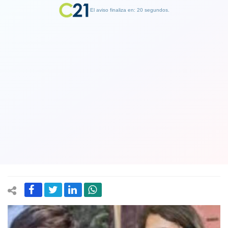
El aviso finaliza en: 19 segundos.
Finalizar Publicidad
Madre del pequeño Tomás Ross
anuncia que logró reunir los $3.500
millones para costear el tratamiento
de su hijo
25 May 2024