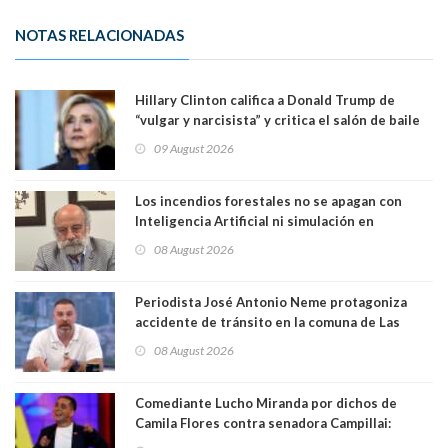
NOTAS RELACIONADAS
Hillary Clinton califica a Donald Trump de
“vulgar y narcisista” y critica el salón de baile
que construye en la Casa Blanca: “No es su
09 August 2026
casa. Y la está destruyendo”
Los incendios forestales no se apagan con
Inteligencia Artificial ni simulación en
computadores. Por Herbert Haltenhoff,
08 August 2026
Magister en Asentamientos Humanos PUC
Periodista José Antonio Neme protagoniza
accidente de tránsito en la comuna de Las
Condes. Queda apercibido ante la fiscalía
08 August 2026
Comediante Lucho Miranda por dichos de
Camila Flores contra senadora Campillai:
"Pensar que todo se consigue por pena es una