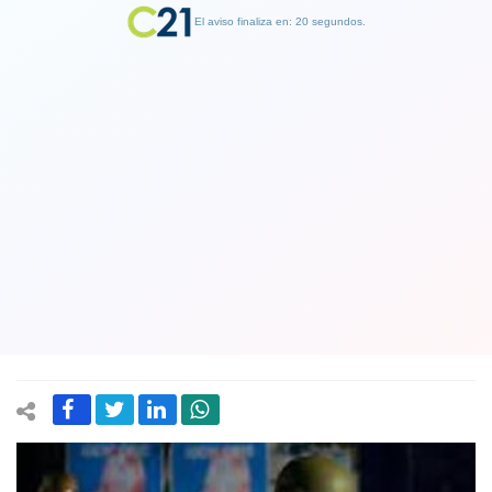
El aviso finaliza en: 19 segundos.
Finalizar Publicidad
Mapuche intenta atropellar a oficial
del Ejército y huir de un control
vehicular en Victoria: uniformado usó
su arma de servicio
27 April 2024