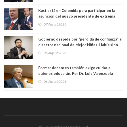
Kast está en Colombia para participar en la
asunción del nuevo presidente de extrema
derecha Abelardo de la Espriella
07 August 2026
Gobierno despide por “pérdida de confianza” al
director nacional de Mejor Niñez. Había sido
elegido por Alta Dirección Pública
06 August 2026
Formar docentes también exige cuidar a
quienes educarán. Por Dr. Luis Valenzuela,
Patricia Bravo Rojas, Francisca Paudif Carcamo,
06 August 2026
Académicos U. Católica Silva Henríquez
© 2017 Cambio 21 / cambio21.cl