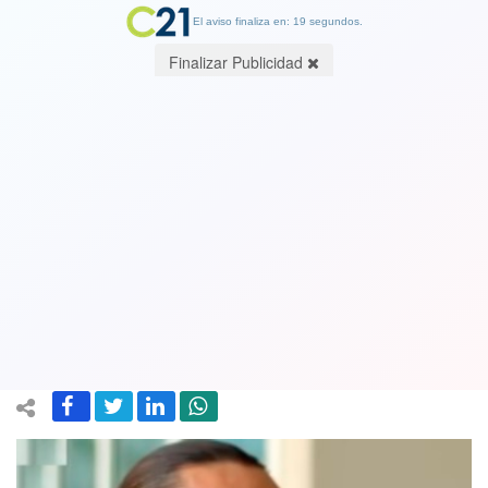
El aviso finaliza en: 19 segundos.
Finalizar Publicidad
Marcelo Chino Ríos ya definió votar
por Kast: “Si sale un gobierno
comunista nos vamos a la mierda” y
Boric "no me da nada de confianza"
11 December 2021