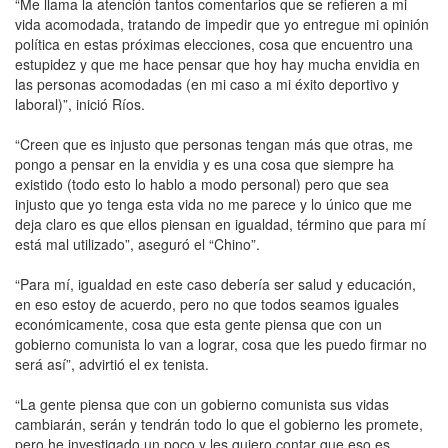
“Me llama la atención tantos comentarios que se refieren a mi
vida acomodada, tratando de impedir que yo entregue mi opinión
política en estas próximas elecciones, cosa que encuentro una
estupidez y que me hace pensar que hoy hay mucha envidia en
las personas acomodadas (en mi caso a mi éxito deportivo y
laboral)”, inició Ríos.
“Creen que es injusto que personas tengan más que otras, me
pongo a pensar en la envidia y es una cosa que siempre ha
existido (todo esto lo hablo a modo personal) pero que sea
injusto que yo tenga esta vida no me parece y lo único que me
deja claro es que ellos piensan en igualdad, término que para mí
está mal utilizado”, aseguró el “Chino”.
“Para mí, igualdad en este caso debería ser salud y educación,
en eso estoy de acuerdo, pero no que todos seamos iguales
económicamente, cosa que esta gente piensa que con un
gobierno comunista lo van a lograr, cosa que les puedo firmar no
será así”, advirtió el ex tenista.
“La gente piensa que con un gobierno comunista sus vidas
cambiarán, serán y tendrán todo lo que el gobierno les promete,
pero he investigado un poco y les quiero contar que eso es