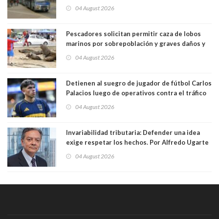
04 August 2026
Pescadores solicitan permitir caza de lobos
marinos por sobrepoblación y graves daños y
efectos en sus faenas
04 August 2026
Detienen al suegro de jugador de fútbol Carlos
Palacios luego de operativos contra el tráfico
de drogas. Usaba vehículo a nombre del
04 August 2026
futbolista para trasladar cocaína
Invariabilidad tributaria: Defender una idea
exige respetar los hechos. Por Alfredo Ugarte
S. Abogado, Profesor Universidad de Chile
04 August 2026