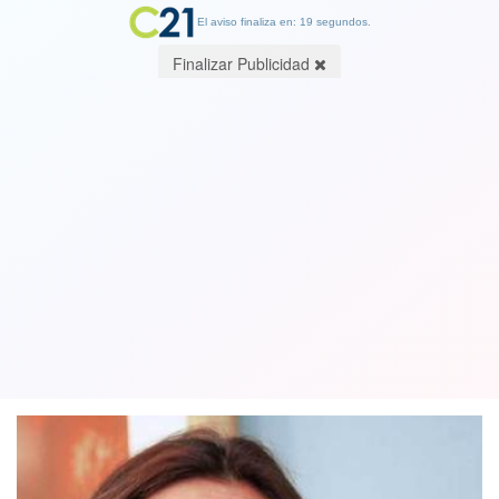
El aviso finaliza en: 19 segundos.
Finalizar Publicidad
Medio Ambiente: a 2030 hogares
deberán reciclar el 60% de envases y
embalajes
10 June 2019