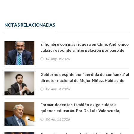
NOTAS RELACIONADAS
El hombre con más riqueza en Chile: Andrónico
Luksic responde a interpelación por pago de
contribuciones: “Voy a seguir pagando hasta el
06 August 2026
día que me muera”
Gobierno despide por “pérdida de confianza” al
director nacional de Mejor Niñez. Había sido
elegido por Alta Dirección Pública
06 August 2026
Formar docentes también exige cuidar a
quienes educarán. Por Dr. Luis Valenzuela,
Patricia Bravo Rojas, Francisca Paudif Carcamo,
06 August 2026
Académicos U. Católica Silva Henríquez