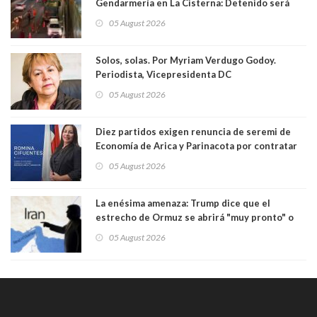
Gendarmería en La Cisterna: Detenido será
formalizado por robo
05 August 2026
Solos, solas. Por Myriam Verdugo Godoy.
Periodista, Vicepresidenta DC
05 August 2026
Diez partidos exigen renuncia de seremi de
Economía de Arica y Parinacota por contratar
solo a militantes del Gobierno. Entre ellas hay
05 August 2026
una militante de RN, detenida con 47 kilos de
droga
La enésima amenaza: Trump dice que el
estrecho de Ormuz se abrirá "muy pronto" o
Irán será "golpeado muy duramente"
05 August 2026