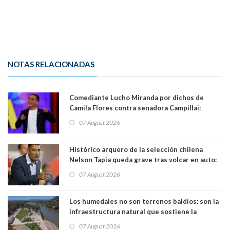
NOTAS RELACIONADAS
Comediante Lucho Miranda por dichos de
Camila Flores contra senadora Campillai:
"Pensar que todo se consigue por pena es una
07 August 2026
forma de quitar dignidad"
Histórico arquero de la selección chilena
Nelson Tapia queda grave tras volcar en auto:
manejaba en estado de ebriedad
07 August 2026
Los humedales no son terrenos baldíos: son la
infraestructura natural que sostiene la
vida. Por Alfredo Peña, Periodista
07 August 2026