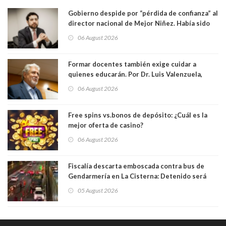
Gobierno despide por “pérdida de confianza” al
director nacional de Mejor Niñez. Había sido
elegido por Alta Dirección Pública
06 August 2026
Formar docentes también exige cuidar a
quienes educarán. Por Dr. Luis Valenzuela,
Patricia Bravo Rojas, Francisca Paudif Carcamo,
06 August 2026
Académicos U. Católica Silva Henríquez
Free spins vs.bonos de depósito: ¿Cuál es la
mejor oferta de casino?
06 August 2026
Fiscalía descarta emboscada contra bus de
Gendarmería en La Cisterna: Detenido será
formalizado por robo
05 August 2026