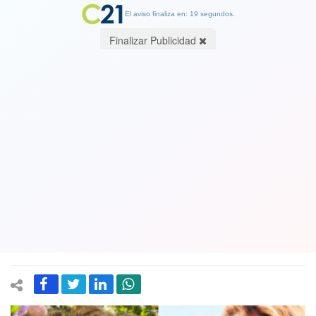
El aviso finaliza en: 19 segundos.
Finalizar Publicidad
Mientras su marido está preso junto a
Hermosilla y Monsalve, modelo Titi
Ahubert debutó en páginas para
adultos con osadas fotos: "Tengo que
sacar adelante a mi familia"
01 December 2024