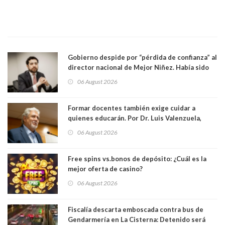
Gobierno despide por “pérdida de confianza” al
director nacional de Mejor Niñez. Había sido
elegido por Alta Dirección Pública
06 August 2026
Formar docentes también exige cuidar a
quienes educarán. Por Dr. Luis Valenzuela,
Patricia Bravo Rojas, Francisca Paudif Carcamo,
06 August 2026
Académicos U. Católica Silva Henríquez
Free spins vs.bonos de depósito: ¿Cuál es la
mejor oferta de casino?
06 August 2026
Fiscalía descarta emboscada contra bus de
Gendarmería en La Cisterna: Detenido será