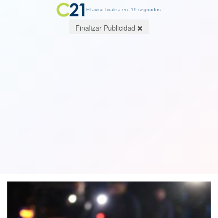
El aviso finaliza en: 19 segundos.
Finalizar Publicidad
Militar fue asesinado y su hijo mató al
agresor: Todo ocurrió en cancha de
fútbol en comuna de Colina
14 July 2025