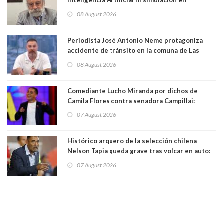
computadores. Por Herbert Haltenhoff,
08 August 2026
Magister en Asentamientos Humanos PUC
Periodista José Antonio Neme protagoniza
accidente de tránsito en la comuna de Las
Condes. Queda apercibido ante la fiscalía
08 August 2026
Comediante Lucho Miranda por dichos de
Camila Flores contra senadora Campillai:
"Pensar que todo se consigue por pena es una
07 August 2026
forma de quitar dignidad"
Histórico arquero de la selección chilena
Nelson Tapia queda grave tras volcar en auto:
manejaba en estado de ebriedad
07 August 2026