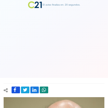
El aviso finaliza en: 19 segundos.
Finalizar Publicidad
Ministro de Hacienda luego de
aprobación de megarreforma en
comisión de la Cámara: “Le va a
cambiar la cara al país”
14 May 2026