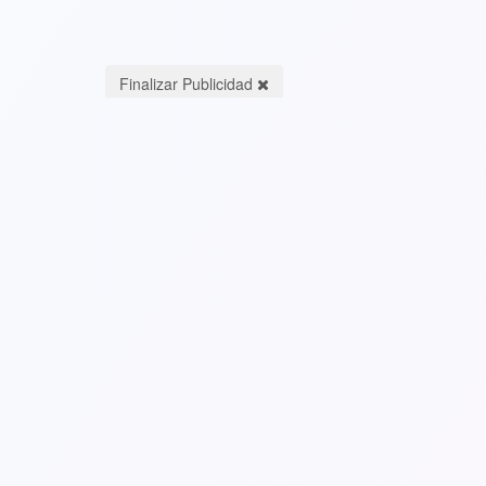
Finalizar Publicidad