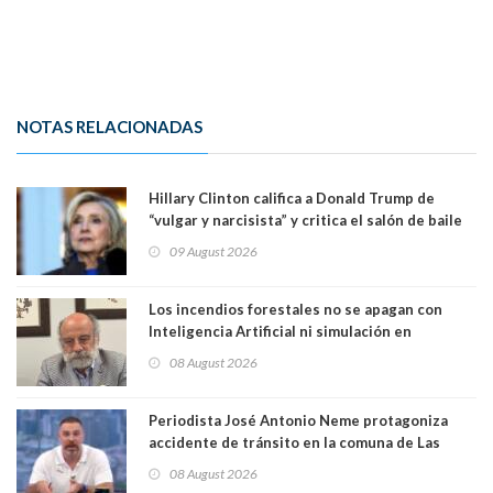
NOTAS RELACIONADAS
Hillary Clinton califica a Donald Trump de
“vulgar y narcisista” y critica el salón de baile
que construye en la Casa Blanca: “No es su
09 August 2026
casa. Y la está destruyendo”
Los incendios forestales no se apagan con
Inteligencia Artificial ni simulación en
computadores. Por Herbert Haltenhoff,
08 August 2026
Magister en Asentamientos Humanos PUC
Periodista José Antonio Neme protagoniza
accidente de tránsito en la comuna de Las
Condes. Queda apercibido ante la fiscalía
08 August 2026