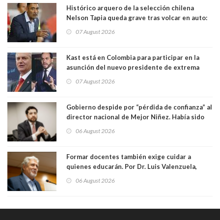
Histórico arquero de la selección chilena
Nelson Tapia queda grave tras volcar en auto:
manejaba en estado de ebriedad
07 August 2026
Kast está en Colombia para participar en la
asunción del nuevo presidente de extrema
derecha Abelardo de la Espriella
07 August 2026
Gobierno despide por “pérdida de confianza” al
director nacional de Mejor Niñez. Había sido
elegido por Alta Dirección Pública
06 August 2026
Formar docentes también exige cuidar a
quienes educarán. Por Dr. Luis Valenzuela,
Patricia Bravo Rojas, Francisca Paudif Carcamo,
06 August 2026
Académicos U. Católica Silva Henríquez