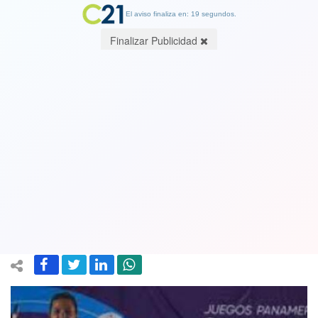
El aviso finaliza en: 19 segundos.
Finalizar Publicidad
Mirando los Panamericanos: Cómo
lograr el desarrollo deportivo en
Chile. Por Pedro Lira B, Periodista
Especializado
29 October 2023