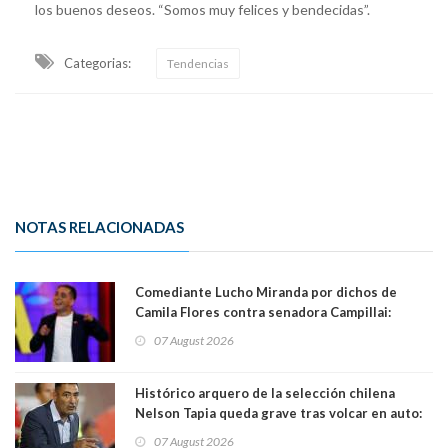
los buenos deseos. “Somos muy felices y bendecidas”.
Categorias:
Tendencias
NOTAS RELACIONADAS
Comediante Lucho Miranda por dichos de
Camila Flores contra senadora Campillai:
"Pensar que todo se consigue por pena es una
07 August 2026
forma de quitar dignidad"
Histórico arquero de la selección chilena
Nelson Tapia queda grave tras volcar en auto:
manejaba en estado de ebriedad
07 August 2026