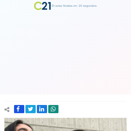
El aviso finaliza en: 19 segundos.
Finalizar Publicidad
Miss Argentina y Miss Puerto Rico
contrajeron matrimonio: Se
conocieron en el Miss Grand
International 2020
03 November 2022