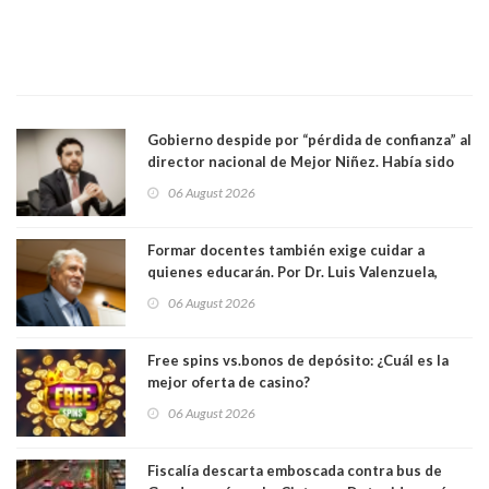
Gobierno despide por “pérdida de confianza” al
director nacional de Mejor Niñez. Había sido
elegido por Alta Dirección Pública
06 August 2026
Formar docentes también exige cuidar a
quienes educarán. Por Dr. Luis Valenzuela,
Patricia Bravo Rojas, Francisca Paudif Carcamo,
06 August 2026
Académicos U. Católica Silva Henríquez
Free spins vs.bonos de depósito: ¿Cuál es la
mejor oferta de casino?
06 August 2026
Fiscalía descarta emboscada contra bus de