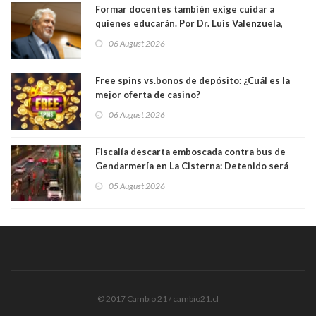
Formar docentes también exige cuidar a
quienes educarán. Por Dr. Luis Valenzuela,
Patricia Bravo Rojas, Francisca Paudif Carcamo,
06 August 2026
Académicos U. Católica Silva Henríquez
Free spins vs.bonos de depósito: ¿Cuál es la
mejor oferta de casino?
06 August 2026
Fiscalía descarta emboscada contra bus de
Gendarmería en La Cisterna: Detenido será
formalizado por robo
05 August 2026
© 2017 Cambio 21 / cambio21.cl