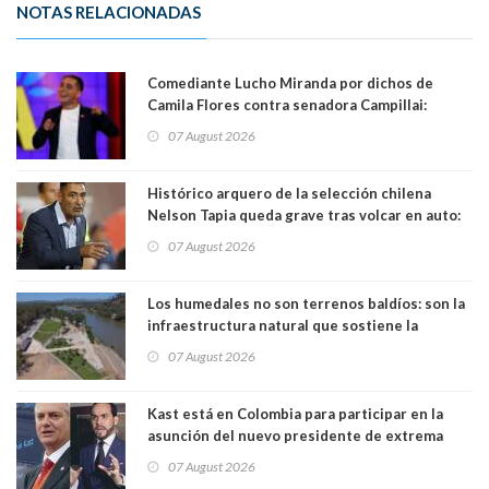
NOTAS RELACIONADAS
Comediante Lucho Miranda por dichos de
Camila Flores contra senadora Campillai:
"Pensar que todo se consigue por pena es una
07 August 2026
forma de quitar dignidad"
Histórico arquero de la selección chilena
Nelson Tapia queda grave tras volcar en auto:
manejaba en estado de ebriedad
07 August 2026
Los humedales no son terrenos baldíos: son la
infraestructura natural que sostiene la
vida. Por Alfredo Peña, Periodista
07 August 2026
Kast está en Colombia para participar en la
asunción del nuevo presidente de extrema
derecha Abelardo de la Espriella
07 August 2026