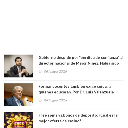
Gobierno despide por “pérdida de confianza” al
director nacional de Mejor Niñez. Había sido
elegido por Alta Dirección Pública
06 August 2026
Formar docentes también exige cuidar a
quienes educarán. Por Dr. Luis Valenzuela,
Patricia Bravo Rojas, Francisca Paudif Carcamo,
06 August 2026
Académicos U. Católica Silva Henríquez
Free spins vs.bonos de depósito: ¿Cuál es la
mejor oferta de casino?