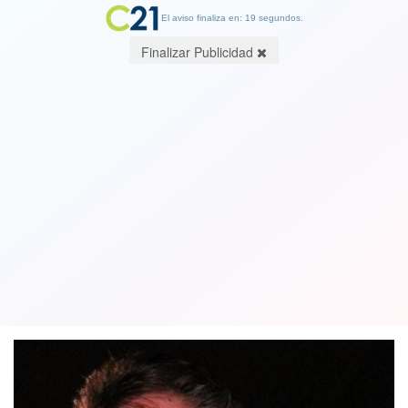
El aviso finaliza en: 19 segundos.
Finalizar Publicidad
Muere a los 73 años el compositor de
origen chileno Benny Mardones, autor
del hit "Into the night". Ver video
29 June 2020