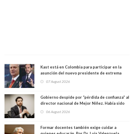
Kast está en Colombia para participar en la
asunción del nuevo presidente de extrema
derecha Abelardo de la Espriella
07 August 2026
Gobierno despide por “pérdida de confianza” al
director nacional de Mejor Niñez. Había sido
elegido por Alta Dirección Pública
06 August 2026
Formar docentes también exige cuidar a
quienes educarán. Por Dr. Luis Valenzuela,