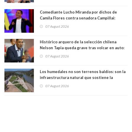
Comediante Lucho Miranda por dichos de
Camila Flores contra senadora Campillai:
"Pensar que todo se consigue por pena es una
07 August 2026
forma de quitar dignidad"
Histórico arquero de la selección chilena
Nelson Tapia queda grave tras volcar en auto:
manejaba en estado de ebriedad
07 August 2026
Los humedales no son terrenos baldíos: son la
infraestructura natural que sostiene la
vida. Por Alfredo Peña, Periodista
07 August 2026