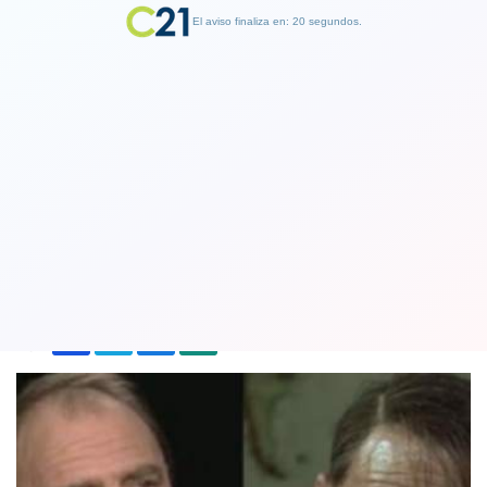
El aviso finaliza en: 19 segundos.
Finalizar Publicidad
Murió Bruno Ganz, el actor suizo que
encarnó a Adolf Hitler en "La caída"
16 February 2019