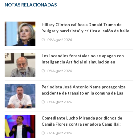
NOTAS RELACIONADAS
Hillary Clinton califica a Donald Trump de
“vulgar y narcisista” y critica el salón de baile
que construye en la Casa Blanca: “No es su
09 August 2026
casa. Y la está destruyendo”
Los incendios forestales no se apagan con
Inteligencia Artificial ni simulación en
computadores. Por Herbert Haltenhoff,
08 August 2026
Magister en Asentamientos Humanos PUC
Periodista José Antonio Neme protagoniza
accidente de tránsito en la comuna de Las
Condes. Queda apercibido ante la fiscalía
08 August 2026
Comediante Lucho Miranda por dichos de
Camila Flores contra senadora Campillai:
"Pensar que todo se consigue por pena es una
07 August 2026
forma de quitar dignidad"