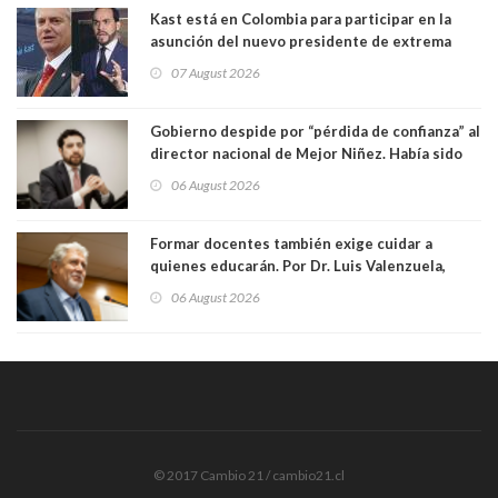
Kast está en Colombia para participar en la
asunción del nuevo presidente de extrema
derecha Abelardo de la Espriella
07 August 2026
Gobierno despide por “pérdida de confianza” al
director nacional de Mejor Niñez. Había sido
elegido por Alta Dirección Pública
06 August 2026
Formar docentes también exige cuidar a
quienes educarán. Por Dr. Luis Valenzuela,
Patricia Bravo Rojas, Francisca Paudif Carcamo,
06 August 2026
Académicos U. Católica Silva Henríquez
© 2017 Cambio 21 / cambio21.cl