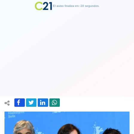
El aviso finaliza en: 19 segundos.
Finalizar Publicidad
New York Times pronosticó triunfo de
Una Mujer Fantástica en los Premios
Oscar
04 March 2018