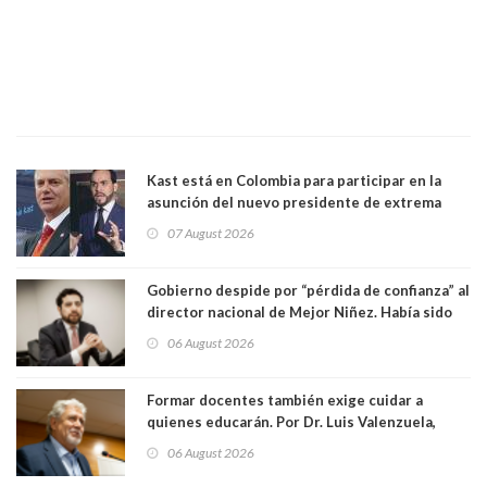
Kast está en Colombia para participar en la
asunción del nuevo presidente de extrema
derecha Abelardo de la Espriella
07 August 2026
Gobierno despide por “pérdida de confianza” al
director nacional de Mejor Niñez. Había sido
elegido por Alta Dirección Pública
06 August 2026
Formar docentes también exige cuidar a
quienes educarán. Por Dr. Luis Valenzuela,
Patricia Bravo Rojas, Francisca Paudif Carcamo,
06 August 2026
Académicos U. Católica Silva Henríquez