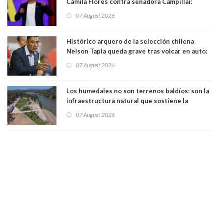
Camila Flores contra senadora Campillai:
"Pensar que todo se consigue por pena es una
07 August 2026
forma de quitar dignidad"
Histórico arquero de la selección chilena
Nelson Tapia queda grave tras volcar en auto:
manejaba en estado de ebriedad
07 August 2026
Los humedales no son terrenos baldíos: son la
infraestructura natural que sostiene la
vida. Por Alfredo Peña, Periodista
07 August 2026