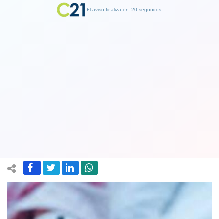
El aviso finaliza en: 19 segundos.
Finalizar Publicidad
Niña de tres años muere luego de
llegar con problemas respiratorios a
local de salud pública de Monte Patria
14 June 2023