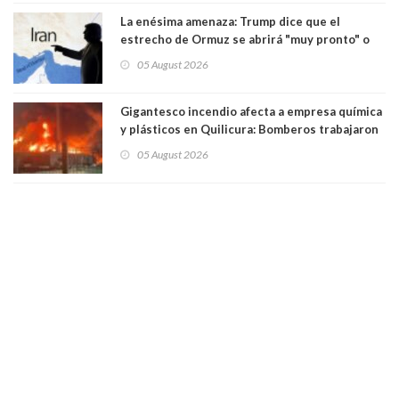
La enésima amenaza: Trump dice que el
estrecho de Ormuz se abrirá "muy pronto" o
Irán será "golpeado muy duramente"
05 August 2026
Gigantesco incendio afecta a empresa química
y plásticos en Quilicura: Bomberos trabajaron
intensamente y alcaldesa suspendió las clases
05 August 2026