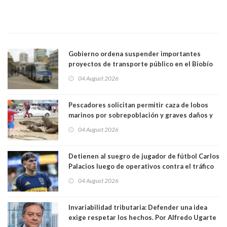
Gobierno ordena suspender importantes
proyectos de transporte público en el Biobío
04 August 2026
Pescadores solicitan permitir caza de lobos
marinos por sobrepoblación y graves daños y
efectos en sus faenas
04 August 2026
Detienen al suegro de jugador de fútbol Carlos
Palacios luego de operativos contra el tráfico
de drogas. Usaba vehículo a nombre del
04 August 2026
futbolista para trasladar cocaína
Invariabilidad tributaria: Defender una idea
exige respetar los hechos. Por Alfredo Ugarte