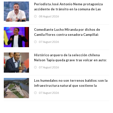
Periodista José Antonio Neme protagoniza
accidente de tránsito en la comuna de Las
Condes
08 August 2026
Comediante Lucho Miranda por dichos de
Camila Flores contra senadora Campillai:
"Pensar que todo se consigue por pena es una
07 August 2026
forma de quitar dignidad"
Histórico arquero de la selección chilena
Nelson Tapia queda grave tras volcar en auto:
manejaba en estado de ebriedad
07 August 2026
Los humedales no son terrenos baldíos: son la
infraestructura natural que sostiene la
vida. Por Alfredo Peña, Periodista
07 August 2026