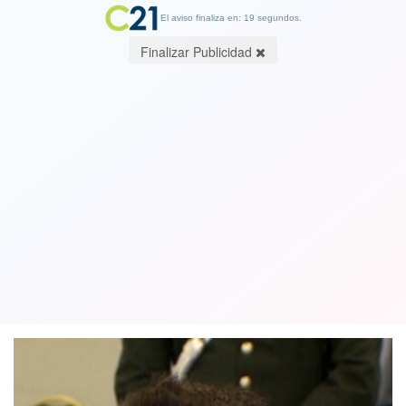
El aviso finaliza en: 19 segundos.
Finalizar Publicidad
"No maté a Narumi": Nicolás Zepeda
es puesto contra las cuerdas por
abogados en Francia
19 December 2023