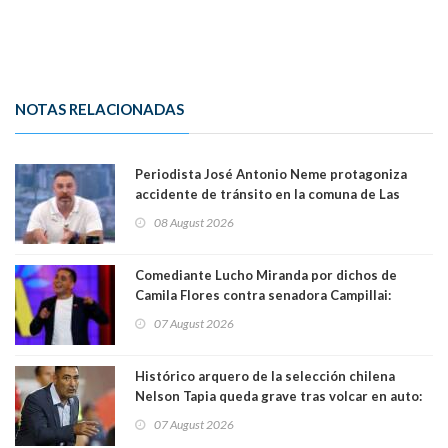
NOTAS RELACIONADAS
Periodista José Antonio Neme protagoniza
accidente de tránsito en la comuna de Las
Condes. Queda apercibido ante la fiscalía
08 August 2026
Comediante Lucho Miranda por dichos de
Camila Flores contra senadora Campillai:
"Pensar que todo se consigue por pena es una
07 August 2026
forma de quitar dignidad"
Histórico arquero de la selección chilena
Nelson Tapia queda grave tras volcar en auto:
manejaba en estado de ebriedad
07 August 2026