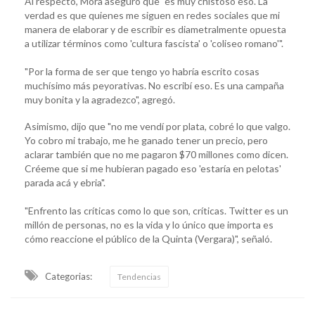
Al respecto, Mora aseguró que "es muy chistoso eso. La
verdad es que quienes me siguen en redes sociales que mi
manera de elaborar y de escribir es diametralmente opuesta
a utilizar términos como 'cultura fascista' o 'coliseo romano'".
"Por la forma de ser que tengo yo habría escrito cosas
muchísimo más peyorativas. No escribí eso. Es una campaña
muy bonita y la agradezco", agregó.
Asimismo, dijo que "no me vendí por plata, cobré lo que valgo.
Yo cobro mi trabajo, me he ganado tener un precio, pero
aclarar también que no me pagaron $70 millones como dicen.
Créeme que si me hubieran pagado eso 'estaría en pelotas'
parada acá y ebria".
"Enfrento las críticas como lo que son, críticas. Twitter es un
millón de personas, no es la vida y lo único que importa es
cómo reaccione el público de la Quinta (Vergara)", señaló.
Categorias:
Tendencias