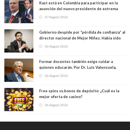
Kast está en Colombia para participar en la
asunción del nuevo presidente de extrema
derecha Abelardo de la Espriella
07 August 2026
Gobierno despide por “pérdida de confianza” al
director nacional de Mejor Niñez. Había sido
elegido por Alta Dirección Pública
06 August 2026
Formar docentes también exige cuidar a
quienes educarán. Por Dr. Luis Valenzuela,
Patricia Bravo Rojas, Francisca Paudif Carcamo,
06 August 2026
Académicos U. Católica Silva Henríquez
Free spins vs.bonos de depósito: ¿Cuál es la
mejor oferta de casino?
06 August 2026