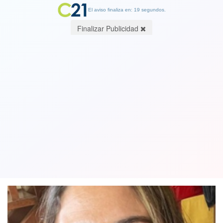
El aviso finaliza en: 19 segundos.
Finalizar Publicidad
"No me vendí por plata, cobré lo que
valgo": Comediante Belén Mora
previo a Viña 2023:
20 February 2023