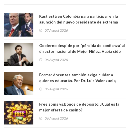
Kast está en Colombia para participar en la
asunción del nuevo presidente de extrema
derecha Abelardo de la Espriella
07 August 2026
Gobierno despide por “pérdida de confianza” al
director nacional de Mejor Niñez. Había sido
elegido por Alta Dirección Pública
06 August 2026
Formar docentes también exige cuidar a
quienes educarán. Por Dr. Luis Valenzuela,
Patricia Bravo Rojas, Francisca Paudif Carcamo,
06 August 2026
Académicos U. Católica Silva Henríquez
Free spins vs.bonos de depósito: ¿Cuál es la
mejor oferta de casino?
06 August 2026