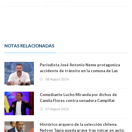
NOTAS RELACIONADAS
Periodista José Antonio Neme protagoniza
accidente de tránsito en la comuna de Las
Condes. Queda apercibido ante la fiscalía
08 August 2026
Comediante Lucho Miranda por dichos de
Camila Flores contra senadora Campillai:
"Pensar que todo se consigue por pena es una
07 August 2026
forma de quitar dignidad"
Histórico arquero de la selección chilena
Nelson Tapia queda grave tras volcar en auto: