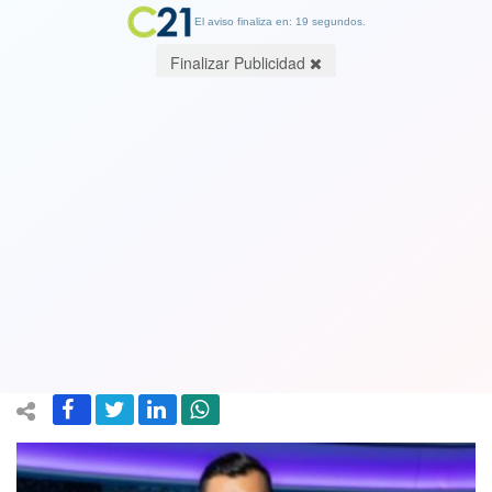
El aviso finaliza en: 19 segundos.
Finalizar Publicidad
"No sabía cómo enfrentarlo":
Periodista Andrés Caniulef reveló que
hace 8 años vive con VIH y que antes
tuvo Sida
12 February 2025