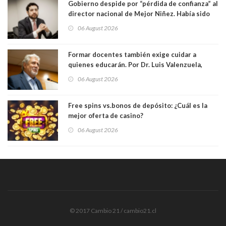
Gobierno despide por “pérdida de confianza” al
director nacional de Mejor Niñez. Había sido
elegido por Alta Dirección Pública
06 August 2026
Formar docentes también exige cuidar a
quienes educarán. Por Dr. Luis Valenzuela,
Patricia Bravo Rojas, Francisca Paudif Carcamo,
06 August 2026
Académicos U. Católica Silva Henríquez
Free spins vs.bonos de depósito: ¿Cuál es la
mejor oferta de casino?
06 August 2026
© 2017 Cambio 21 / cambio21.cl