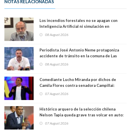
NOTAS RELACIONADAS
Los incendios forestales no se apagan con
Inteligencia Artificial ni simulación en
computadores. Por Herbert Haltenhoff,
08 August 2026
Magister en Asentamientos Humanos PUC
Periodista José Antonio Neme protagoniza
accidente de tránsito en la comuna de Las
Condes. Queda apercibido ante la fiscalía
08 August 2026
Comediante Lucho Miranda por dichos de
Camila Flores contra senadora Campillai:
"Pensar que todo se consigue por pena es una
07 August 2026
forma de quitar dignidad"
Histórico arquero de la selección chilena
Nelson Tapia queda grave tras volcar en auto:
manejaba en estado de ebriedad
07 August 2026