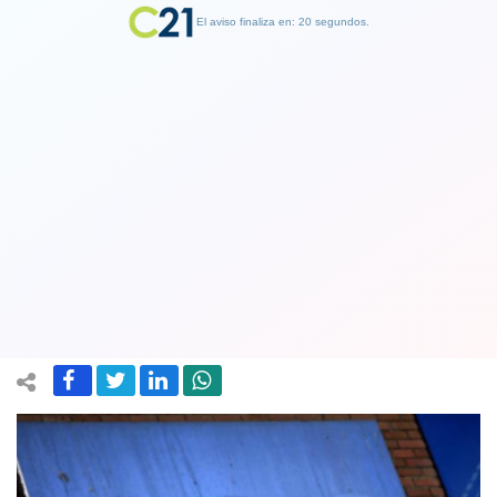
El aviso finaliza en: 19 segundos.
Finalizar Publicidad
Nuevo dueño de CGE: Empresa china
logra acuerdo de compra de la mayor
distribuidora de energía en Chile
13 November 2020