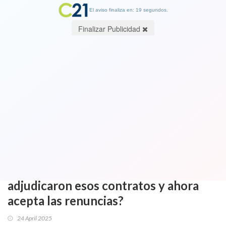
El aviso finaliza en: 19 segundos.
Finalizar Publicidad
Otra licencia de Casinos que es
devuelta. A las de Viña del Mar, Pucón
y Coquimbo de Enjoy, empresa Dreams
renuncia al Casino en Iquique. ¿Y
dónde está la Superintendencia y la
subsecretaria de Hacienda que
adjudicaron esos contratos y ahora
acepta las renuncias?
24 April 2025