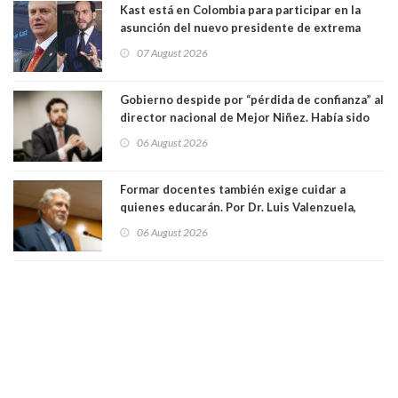
Kast está en Colombia para participar en la
asunción del nuevo presidente de extrema
derecha Abelardo de la Espriella
07 August 2026
Gobierno despide por “pérdida de confianza” al
director nacional de Mejor Niñez. Había sido
elegido por Alta Dirección Pública
06 August 2026
Formar docentes también exige cuidar a
quienes educarán. Por Dr. Luis Valenzuela,
Patricia Bravo Rojas, Francisca Paudif Carcamo,
06 August 2026
Académicos U. Católica Silva Henríquez