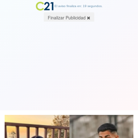
El aviso finaliza en: 19 segundos.
Finalizar Publicidad
Padre de joven agredida por
Thompson: Lo que más quiero es que
lo echen de Colo Colo
18 April 2023