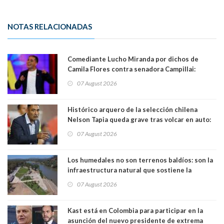
NOTAS RELACIONADAS
Comediante Lucho Miranda por dichos de
Camila Flores contra senadora Campillai:
"Pensar que todo se consigue por pena es una
07 August 2026
forma de quitar dignidad"
Histórico arquero de la selección chilena
Nelson Tapia queda grave tras volcar en auto:
manejaba en estado de ebriedad
07 August 2026
Los humedales no son terrenos baldíos: son la
infraestructura natural que sostiene la
vida. Por Alfredo Peña, Periodista
07 August 2026
Kast está en Colombia para participar en la
asunción del nuevo presidente de extrema