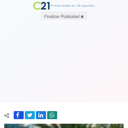
El aviso finaliza en: 19 segundos.
Finalizar Publicidad
Pandemia provoca aumento en los
niveles de pobreza sin precedentes en
las últimas décadas e impacta
fuertemente en la desigualdad y el
empleo señala la Cepal
05 March 2021