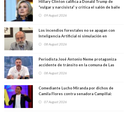
Hillary Clinton califica a Donald Trump de
“vulgar y narcisista” y critica el salón de baile
que construye en la Casa Blanca: “No es su
09 August 2026
casa. Y la está destruyendo”
Los incendios forestales no se apagan con
Inteligencia Artificial ni simulación en
computadores. Por Herbert Haltenhoff,
08 August 2026
Magister en Asentamientos Humanos PUC
Periodista José Antonio Neme protagoniza
accidente de tránsito en la comuna de Las
Condes. Queda apercibido ante la fiscalía
08 August 2026
Comediante Lucho Miranda por dichos de
Camila Flores contra senadora Campillai:
"Pensar que todo se consigue por pena es una
07 August 2026
forma de quitar dignidad"