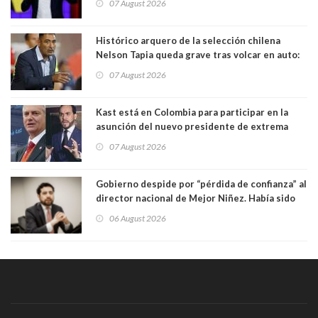
07 August 2026
forma de quitar dignidad"
Histórico arquero de la selección chilena
Nelson Tapia queda grave tras volcar en auto:
manejaba en estado de ebriedad
07 August 2026
Kast está en Colombia para participar en la
asunción del nuevo presidente de extrema
derecha Abelardo de la Espriella
07 August 2026
Gobierno despide por “pérdida de confianza” al
director nacional de Mejor Niñez. Había sido
elegido por Alta Dirección Pública
06 August 2026