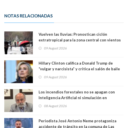
NOTAS RELACIONADAS
Vuelven las lluvias: Pronostican ciclón
extratropical para la zona central con vientos
de 70 km/h
09 August 2026
Hillary Clinton califica a Donald Trump de
“vulgar y narcisista” y critica el salón de baile
que construye en la Casa Blanca: “No es su
09 August 2026
casa. Y la está destruyendo”
Los incendios forestales no se apagan con
Inteligencia Artificial ni simulación en
computadores. Por Herbert Haltenhoff,
08 August 2026
Magister en Asentamientos Humanos PUC
Periodista José Antonio Neme protagoniza
accidente de tránsito en la comuna de Las