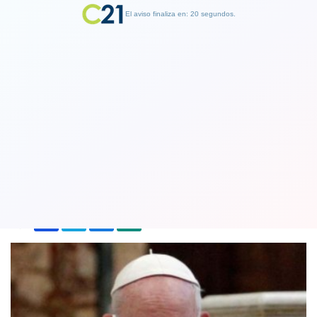
El aviso finaliza en: 19 segundos.
Finalizar Publicidad
Papa Francisco es sometido a una
cirugía de colon
04 July 2021