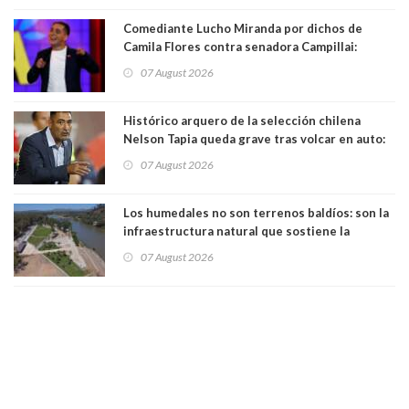
Comediante Lucho Miranda por dichos de
Camila Flores contra senadora Campillai:
"Pensar que todo se consigue por pena es una
07 August 2026
forma de quitar dignidad"
Histórico arquero de la selección chilena
Nelson Tapia queda grave tras volcar en auto:
manejaba en estado de ebriedad
07 August 2026
Los humedales no son terrenos baldíos: son la
infraestructura natural que sostiene la
vida. Por Alfredo Peña, Periodista
07 August 2026