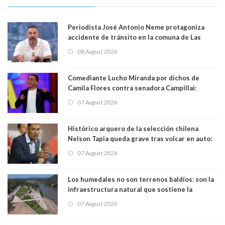
Periodista José Antonio Neme protagoniza
accidente de tránsito en la comuna de Las
Condes. Queda apercibido ante la fiscalía
08 August 2026
Comediante Lucho Miranda por dichos de
Camila Flores contra senadora Campillai:
"Pensar que todo se consigue por pena es una
07 August 2026
forma de quitar dignidad"
Histórico arquero de la selección chilena
Nelson Tapia queda grave tras volcar en auto:
manejaba en estado de ebriedad
07 August 2026
Los humedales no son terrenos baldíos: son la
infraestructura natural que sostiene la
vida. Por Alfredo Peña, Periodista
07 August 2026