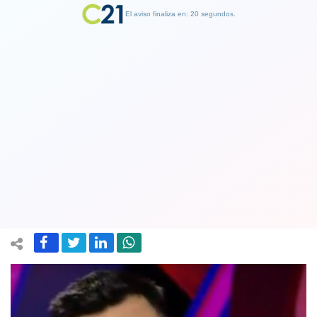
El aviso finaliza en: 19 segundos.
Finalizar Publicidad
Periodista Andrés Caniulef habló de
su depresión y lloró en "Mentiras
Verdaderas"
02 October 2018