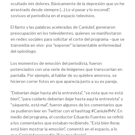
ocultado mis dolores. Básicamente de la depresión que yo he
arrastrado desde siempre (…) Lo vi pasar y lo escondí",
sostuvo el periodista en el espacio televisivo.
El llanto y las palabras aceleradas de Caniulef, generaron
preocupación en los televidentes, quienes se manifestaron
en redes sociales para solicitar el corte del programa –que se
transmitía en vivo- por "exponer" la lamentable enfermedad
del opinólogo.
Los momentos de emoción del periodista, fueron
potenciados con una serie de imágenes que transcurrían en
pantalla. Por ejemplo, al hablar de su quiebre amoroso, se
hicieron correr fotos en que aparecía junto a su ex pareja.
"Deberían dejar hasta ahí la entrevista", "se nota que no está
bien", "para cuidarlo deberían dejar hasta aquí la entrevista" y
"sáquenlo, está mal", fueron algunos de los comentarios que
se pudieron leer en Twitter con el hashtag #CaniulefMV. En
medio del programa, el conductor Eduardo Fuentes se refirió
a los comentarios que estaban recibiendo. "Está bien llorar,
está bien mostrar la emoción", comentó en el espacio, a lo
que Caniulef respondió: "Soy muy llorón".