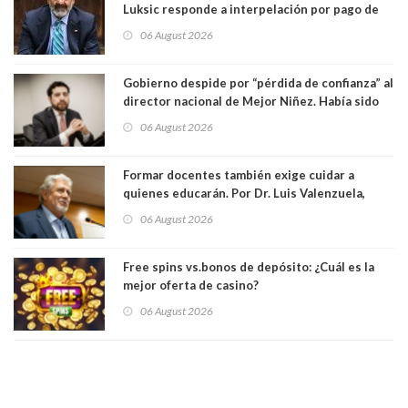
Luksic responde a interpelación por pago de
contribuciones: “Voy a seguir pagando hasta el
06 August 2026
día que me muera”
Gobierno despide por “pérdida de confianza” al
director nacional de Mejor Niñez. Había sido
elegido por Alta Dirección Pública
06 August 2026
Formar docentes también exige cuidar a
quienes educarán. Por Dr. Luis Valenzuela,
Patricia Bravo Rojas, Francisca Paudif Carcamo,
06 August 2026
Académicos U. Católica Silva Henríquez
Free spins vs.bonos de depósito: ¿Cuál es la
mejor oferta de casino?
06 August 2026