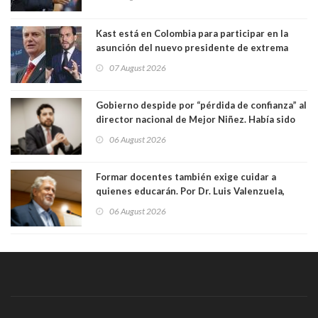
Kast está en Colombia para participar en la
asunción del nuevo presidente de extrema
derecha Abelardo de la Espriella
07 August 2026
Gobierno despide por “pérdida de confianza” al
director nacional de Mejor Niñez. Había sido
elegido por Alta Dirección Pública
06 August 2026
Formar docentes también exige cuidar a
quienes educarán. Por Dr. Luis Valenzuela,
Patricia Bravo Rojas, Francisca Paudif Carcamo,
06 August 2026
Académicos U. Católica Silva Henríquez