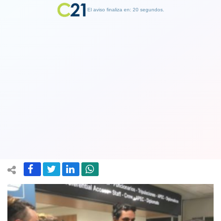
El aviso finaliza en: 19 segundos.
Finalizar Publicidad
Periodistas argentinos que fueron
retenidos en aeropuerto de Santiago
por la PDI pudieron ingresar a Chile
27 October 2019