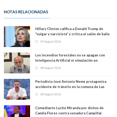
NOTAS RELACIONADAS
Hillary Clinton califica a Donald Trump de
“vulgar y narcisista” y critica el salón de baile
que construye en la Casa Blanca: “No es su
09 August 2026
casa. Y la está destruyendo”
Los incendios forestales no se apagan con
Inteligencia Artificial ni simulación en
computadores. Por Herbert Haltenhoff,
08 August 2026
Magister en Asentamientos Humanos PUC
Periodista José Antonio Neme protagoniza
accidente de tránsito en la comuna de Las
Condes. Queda apercibido ante la fiscalía
08 August 2026
Comediante Lucho Miranda por dichos de
Camila Flores contra senadora Campillai: