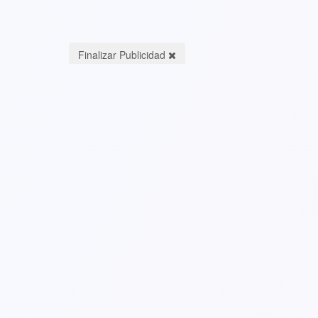
Finalizar Publicidad