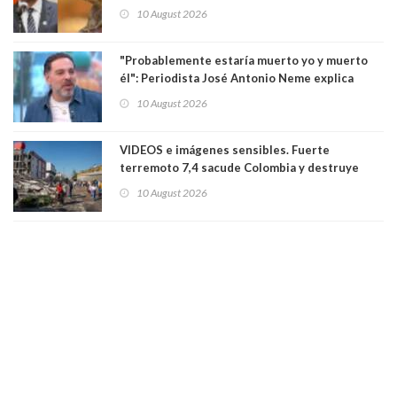
actor Leonardo DiCaprio por proyecto que
10 August 2026
pondría en riesgo a ranita del Pehuenche
"Probablemente estaría muerto yo y muerto
él": Periodista José Antonio Neme explica
como se produjo el accidente donde atropelló
10 August 2026
a motociclista
VIDEOS e imágenes sensibles. Fuerte
terremoto 7,4 sacude Colombia y destruye
edificios: se sintió en Ecuador y Panamá. Aún
10 August 2026
no se conoce el número de víctimas fatales