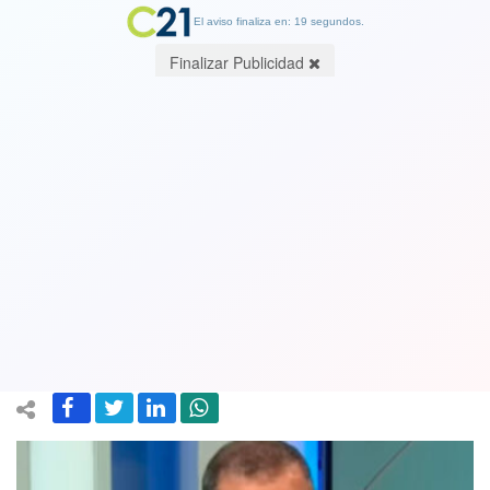
El aviso finaliza en: 19 segundos.
Finalizar Publicidad
Por deuda alimenticia: Tribunal tomó
drástica medida contra Iván Núñez y
ordena a TVN a retener parte de su
sueldo
17 May 2023