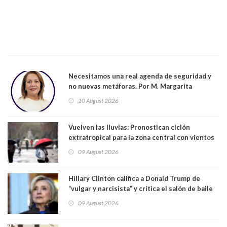
Necesitamos una real agenda de seguridad y
no nuevas metáforas. Por M. Margarita
Indo,Profesora, Presidenta DC Metrop.
10 August 2026
Vuelven las lluvias: Pronostican ciclón
extratropical para la zona central con vientos
de 70 km/h
09 August 2026
Hillary Clinton califica a Donald Trump de
“vulgar y narcisista” y critica el salón de baile
que construye en la Casa Blanca: “No es su
09 August 2026
casa. Y la está destruyendo”