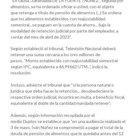
“En causa...caratulada DE LA FUENTE / NÚÑEZ”, seguida por
alimentos, se ha ordenado oficiar a usted, con el objeto
que retenga a título de pensión de alimentos (...) Se ordena
que los alimentos establecidos con reajustabilidad
semestral...se paguen en la cuenta de ahorro... bajo la
modalidad de retención judicial por parte del empleador, a
contar del mes de abril de 2023″.
Según estableció el tribunal, Televisión Nacional deberá
retener una suma cercana a los tres millones de
pesos. “Monto establecido con reajustabilidad semestral
según IPC, equivalente a 46,99662 UTM...”, indicó la
resolución.
Incluso, advierte el tribunal que “si la persona natural o
jurídica que deba hacer la retención... desobedeciere la
respectiva orden judicial, incurrirá en multa, a beneficio fiscal,
equivalente al doble de la cantidad mandada retener”.
Además, según información recopilada por el
medio Duplos se establece que “en una audiencia realizada el
3 de mayo, Iván Núñez se comprometió a pagar el total de la
deuda de pensión de alimentos que le quedaba antes del 12