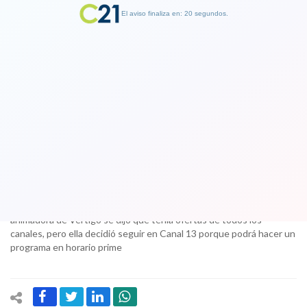
El aviso finaliza en: 19 segundos.
Finalizar Publicidad
Por fin se decidió: Diana Bolocco
finalmente continuará en Canal 13
09 October 2017
Nunca se sabe cuán reales son las ofertas que los rostros de la
televisión local reciben cuando vencen sus contratos. Sobre la
animadora de Vértigo se dijo que tenía ofertas de todos los
canales, pero ella decidió seguir en Canal 13 porque podrá hacer un
programa en horario prime