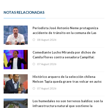
NOTAS RELACIONADAS
Periodista José Antonio Neme protagoniza
accidente de tránsito en la comuna de Las
Condes
08 August 2026
Comediante Lucho Miranda por dichos de
Camila Flores contra senadora Campillai:
"Pensar que todo se consigue por pena es una
07 August 2026
forma de quitar dignidad"
Histórico arquero de la selección chilena
Nelson Tapia queda grave tras volcar en auto:
manejaba en estado de ebriedad
07 August 2026
Los humedales no son terrenos baldíos: son la
infraestructura natural que sostiene la