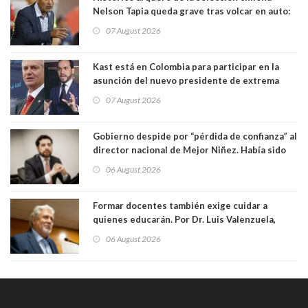
Nelson Tapia queda grave tras volcar en auto:
manejaba en estado de ebriedad
07 August 2026
Kast está en Colombia para participar en la
asunción del nuevo presidente de extrema
derecha Abelardo de la Espriella
07 August 2026
Gobierno despide por “pérdida de confianza” al
director nacional de Mejor Niñez. Había sido
elegido por Alta Dirección Pública
06 August 2026
Formar docentes también exige cuidar a
quienes educarán. Por Dr. Luis Valenzuela,
Patricia Bravo Rojas, Francisca Paudif Carcamo,
06 August 2026
Académicos U. Católica Silva Henríquez