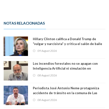
NOTAS RELACIONADAS
Hillary Clinton califica a Donald Trump de
“vulgar y narcisista” y critica el salón de baile
que construye en la Casa Blanca: “No es su
09 August 2026
casa. Y la está destruyendo”
Los incendios forestales no se apagan con
Inteligencia Artificial ni simulación en
computadores. Por Herbert Haltenhoff,
08 August 2026
Magister en Asentamientos Humanos PUC
Periodista José Antonio Neme protagoniza
accidente de tránsito en la comuna de Las
Condes. Queda apercibido ante la fiscalía
08 August 2026