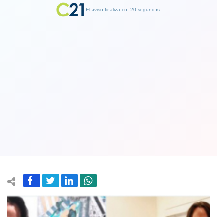
El aviso finaliza en: 19 segundos.
Finalizar Publicidad
¿Por qué Keanu Reeves evita tocar a
las mujeres? Una serie de fotos del
actor abre un debate en las redes
sociales
13 June 2019