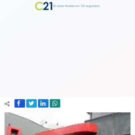
El aviso finaliza en: 19 segundos.
Finalizar Publicidad
Posta Central de Santiago cerró
oficina de integración para
inmigrantes y diversidad sexual
01 January 2020