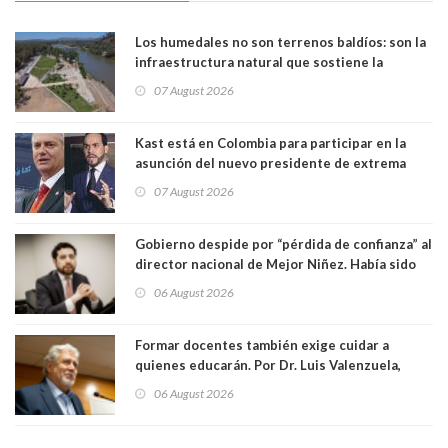
Los humedales no son terrenos baldíos: son la
infraestructura natural que sostiene la
vida. Por Alfredo Peña, Periodista
07 August 2026
Kast está en Colombia para participar en la
asunción del nuevo presidente de extrema
derecha Abelardo de la Espriella
07 August 2026
Gobierno despide por “pérdida de confianza” al
director nacional de Mejor Niñez. Había sido
elegido por Alta Dirección Pública
06 August 2026
Formar docentes también exige cuidar a
quienes educarán. Por Dr. Luis Valenzuela,
Patricia Bravo Rojas, Francisca Paudif Carcamo,
06 August 2026
Académicos U. Católica Silva Henríquez