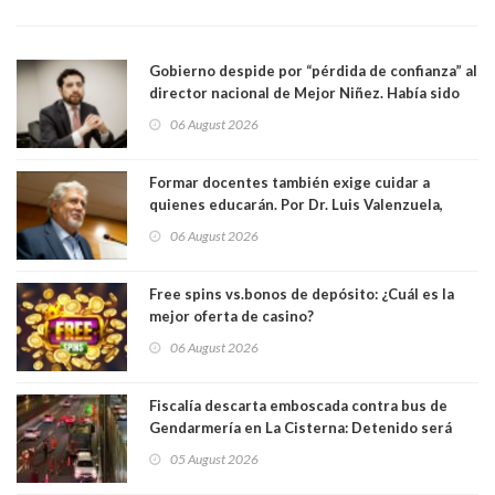
Gobierno despide por “pérdida de confianza” al
director nacional de Mejor Niñez. Había sido
elegido por Alta Dirección Pública
06 August 2026
Formar docentes también exige cuidar a
quienes educarán. Por Dr. Luis Valenzuela,
Patricia Bravo Rojas, Francisca Paudif Carcamo,
06 August 2026
Académicos U. Católica Silva Henríquez
Free spins vs.bonos de depósito: ¿Cuál es la
mejor oferta de casino?
06 August 2026
Fiscalía descarta emboscada contra bus de
Gendarmería en La Cisterna: Detenido será
formalizado por robo
05 August 2026