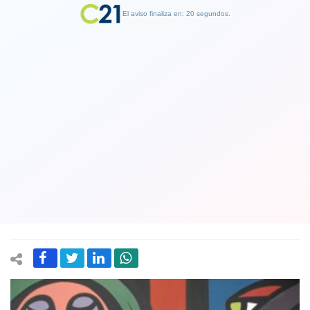
El aviso finaliza en: 19 segundos.
Finalizar Publicidad
Premios Nacionales quieren postular a
líder de la brigada Ramona Parra
Alejandro "Mono” González al Premio
Nacional de Artes
25 July 2019