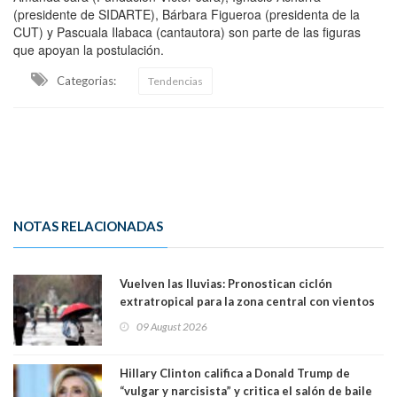
(presidente de SIDARTE), Bárbara Figueroa (presidenta de la
CUT) y Pascuala Ilabaca (cantautora) son parte de las figuras
que apoyan la postulación.
Categorias:
Tendencias
NOTAS RELACIONADAS
Vuelven las lluvias: Pronostican ciclón
extratropical para la zona central con vientos
de 70 km/h
09 August 2026
Hillary Clinton califica a Donald Trump de
“vulgar y narcisista” y critica el salón de baile