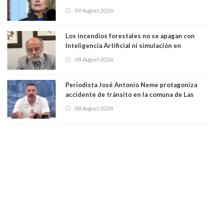
que construye en la Casa Blanca: “No es su
09 August 2026
casa. Y la está destruyendo”
Los incendios forestales no se apagan con
Inteligencia Artificial ni simulación en
computadores. Por Herbert Haltenhoff,
08 August 2026
Magister en Asentamientos Humanos PUC
Periodista José Antonio Neme protagoniza
accidente de tránsito en la comuna de Las
Condes. Queda apercibido ante la fiscalía
08 August 2026