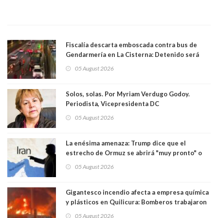
Fiscalía descarta emboscada contra bus de
Gendarmería en La Cisterna: Detenido será
formalizado por robo
05 August 2026
Solos, solas. Por Myriam Verdugo Godoy.
Periodista, Vicepresidenta DC
05 August 2026
La enésima amenaza: Trump dice que el
estrecho de Ormuz se abrirá "muy pronto" o
Irán será "golpeado muy duramente"
05 August 2026
Gigantesco incendio afecta a empresa química
y plásticos en Quilicura: Bomberos trabajaron
intensamente y alcaldesa suspendió las clases
05 August 2026