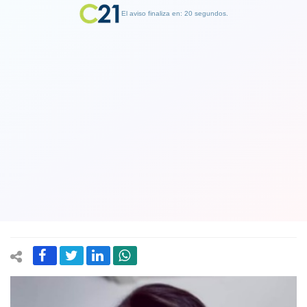
El aviso finaliza en: 19 segundos.
Finalizar Publicidad
Presentadora de TV Tonka Tomicic
queda libre de cargos en el “Caso
Relojes” tras última decisión de la
Fiscalía
11 March 2025