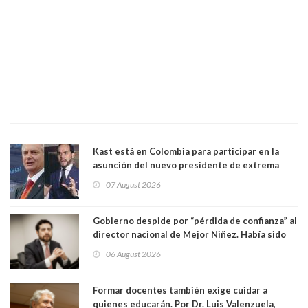
Kast está en Colombia para participar en la
asunción del nuevo presidente de extrema
derecha Abelardo de la Espriella
07 August 2026
Gobierno despide por “pérdida de confianza” al
director nacional de Mejor Niñez. Había sido
elegido por Alta Dirección Pública
06 August 2026
Formar docentes también exige cuidar a
quienes educarán. Por Dr. Luis Valenzuela,