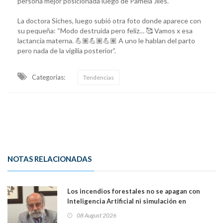
persona mejor posicionada luego de Pamela Jiles.
La doctora Siches, luego subió otra foto donde aparece con
su pequeña: “Modo destruida pero feliz… 🥰 Vamos x esa
lactancia materna. 💪🏽💪🏽💪🏽 A uno le hablan del parto
pero nada de la vigilia posterior”.
Categorias:
Tendencias
NOTAS RELACIONADAS
Los incendios forestales no se apagan con
Inteligencia Artificial ni simulación en
computadores. Por Herbert Haltenhoff,
08 August 2026
Magister en Asentamientos Humanos PUC