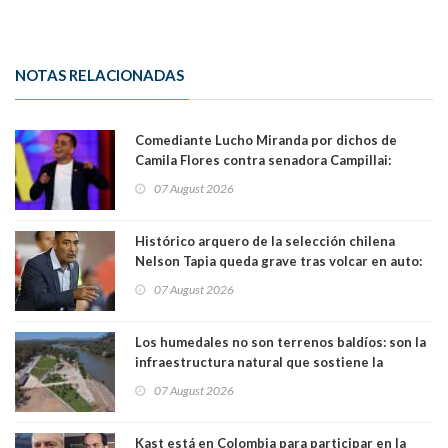
NOTAS RELACIONADAS
Comediante Lucho Miranda por dichos de
Camila Flores contra senadora Campillai:
"Pensar que todo se consigue por pena es una
07 August 2026
forma de quitar dignidad"
Histórico arquero de la selección chilena
Nelson Tapia queda grave tras volcar en auto:
manejaba en estado de ebriedad
07 August 2026
Los humedales no son terrenos baldíos: son la
infraestructura natural que sostiene la
vida. Por Alfredo Peña, Periodista
07 August 2026
Kast está en Colombia para participar en la