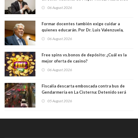
elegido por Alta Dirección Pública
06 August 2026
Formar docentes también exige cuidar a
quienes educarán. Por Dr. Luis Valenzuela,
Patricia Bravo Rojas, Francisca Paudif Carcamo,
06 August 2026
Académicos U. Católica Silva Henríquez
Free spins vs.bonos de depósito: ¿Cuál es la
mejor oferta de casino?
06 August 2026
Fiscalía descarta emboscada contra bus de
Gendarmería en La Cisterna: Detenido será
formalizado por robo
05 August 2026