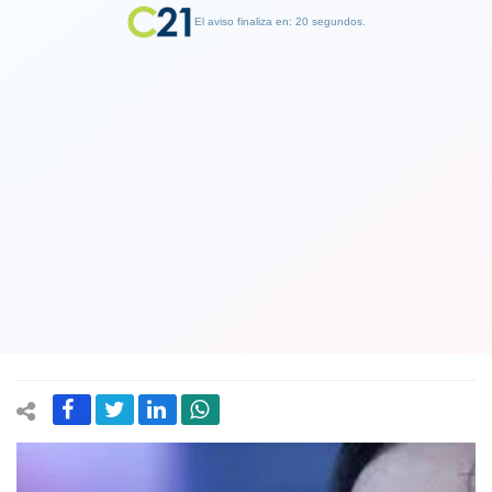
El aviso finaliza en: 19 segundos.
Finalizar Publicidad
Presidente argentino Milei barre con
22 generales del Ejército y los manda a
retiro en la mayor renovación militar
en 20 años
03 January 2024