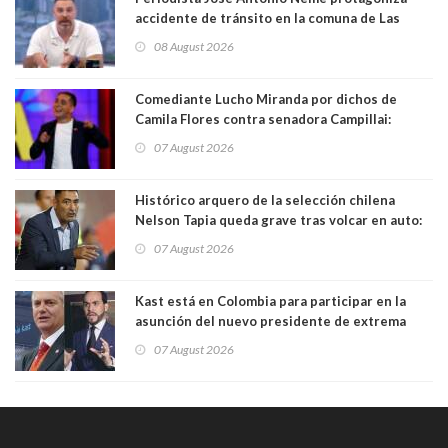
accidente de tránsito en la comuna de Las
Condes. Queda apercibido ante la fiscalía
08 August 2026
Comediante Lucho Miranda por dichos de
Camila Flores contra senadora Campillai:
"Pensar que todo se consigue por pena es una
07 August 2026
forma de quitar dignidad"
Histórico arquero de la selección chilena
Nelson Tapia queda grave tras volcar en auto:
manejaba en estado de ebriedad
07 August 2026
Kast está en Colombia para participar en la
asunción del nuevo presidente de extrema
derecha Abelardo de la Espriella
07 August 2026