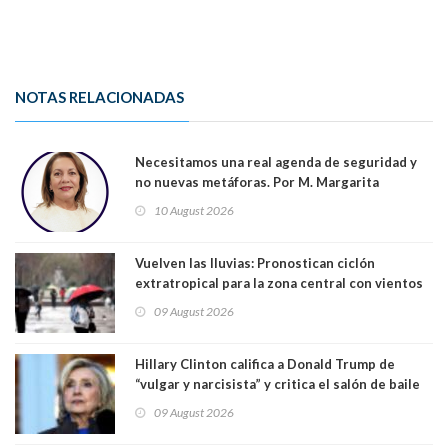
NOTAS RELACIONADAS
Necesitamos una real agenda de seguridad y
no nuevas metáforas. Por M. Margarita
Indo,Profesora, Presidenta DC Metrop.
10 August 2026
Vuelven las lluvias: Pronostican ciclón
extratropical para la zona central con vientos
de 70 km/h
09 August 2026
Hillary Clinton califica a Donald Trump de
“vulgar y narcisista” y critica el salón de baile
que construye en la Casa Blanca: “No es su
09 August 2026
casa. Y la está destruyendo”