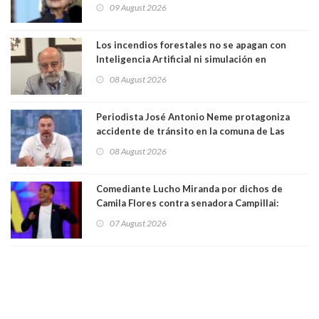
que construye en la Casa Blanca: “No es su
09 August 2026
casa. Y la está destruyendo”
Los incendios forestales no se apagan con
Inteligencia Artificial ni simulación en
computadores. Por Herbert Haltenhoff,
08 August 2026
Magister en Asentamientos Humanos PUC
Periodista José Antonio Neme protagoniza
accidente de tránsito en la comuna de Las
Condes. Queda apercibido ante la fiscalía
08 August 2026
Comediante Lucho Miranda por dichos de
Camila Flores contra senadora Campillai:
"Pensar que todo se consigue por pena es una
07 August 2026
forma de quitar dignidad"