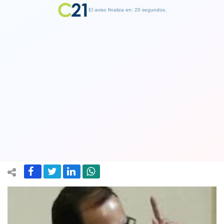
El aviso finaliza en: 19 segundos.
Finalizar Publicidad
Presidente de los diputados
regionalistas: “Presidente lo mejor es
que usted de un paso al costado”
23 November 2020