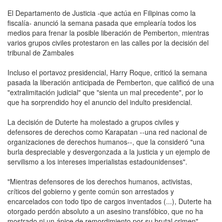
El Departamento de Justicia -que actúa en Filipinas como la
fiscalía- anunció la semana pasada que emplearía todos los
medios para frenar la posible liberación de Pemberton, mientras
varios grupos civiles protestaron en las calles por la decisión del
tribunal de Zambales
Incluso el portavoz presidencial, Harry Roque, criticó la semana
pasada la liberación anticipada de Pemberton, que calificó de una
"extralimitación judicial" que "sienta un mal precedente", por lo
que ha sorprendido hoy el anuncio del indulto presidencial.
La decisión de Duterte ha molestado a grupos civiles y
defensores de derechos como Karapatan --una red nacional de
organizaciones de derechos humanos--, que la consideró "una
burla despreciable y desvergonzada a la justicia y un ejemplo de
servilismo a los intereses imperialistas estadounidenses".
"Mientras defensores de los derechos humanos, activistas,
críticos del gobierno y gente común son arrestados y
encarcelados con todo tipo de cargos inventados (...), Duterte ha
otorgado perdón absoluto a un asesino transfóbico, que no ha
mostrado ni un ápice de remordimiento por su brutal crimen",