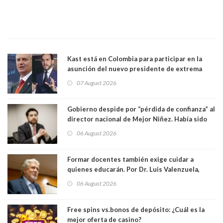
Kast está en Colombia para participar en la
asunción del nuevo presidente de extrema
derecha Abelardo de la Espriella
07 August 2026
Gobierno despide por “pérdida de confianza” al
director nacional de Mejor Niñez. Había sido
elegido por Alta Dirección Pública
06 August 2026
Formar docentes también exige cuidar a
quienes educarán. Por Dr. Luis Valenzuela,
Patricia Bravo Rojas, Francisca Paudif Carcamo,
06 August 2026
Académicos U. Católica Silva Henríquez
Free spins vs.bonos de depósito: ¿Cuál es la
mejor oferta de casino?