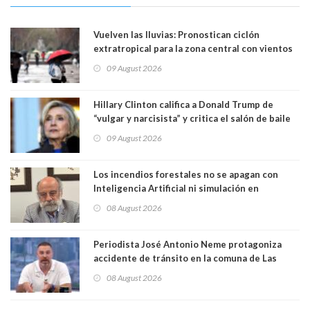
Vuelven las lluvias: Pronostican ciclón
extratropical para la zona central con vientos
de 70 km/h
09 August 2026
Hillary Clinton califica a Donald Trump de
“vulgar y narcisista” y critica el salón de baile
que construye en la Casa Blanca: “No es su
09 August 2026
casa. Y la está destruyendo”
Los incendios forestales no se apagan con
Inteligencia Artificial ni simulación en
computadores. Por Herbert Haltenhoff,
08 August 2026
Magister en Asentamientos Humanos PUC
Periodista José Antonio Neme protagoniza
accidente de tránsito en la comuna de Las
Condes. Queda apercibido ante la fiscalía
08 August 2026