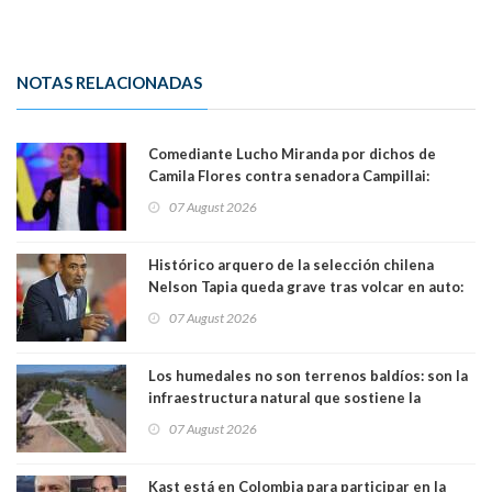
NOTAS RELACIONADAS
Comediante Lucho Miranda por dichos de
Camila Flores contra senadora Campillai:
"Pensar que todo se consigue por pena es una
07 August 2026
forma de quitar dignidad"
Histórico arquero de la selección chilena
Nelson Tapia queda grave tras volcar en auto:
manejaba en estado de ebriedad
07 August 2026
Los humedales no son terrenos baldíos: son la
infraestructura natural que sostiene la
vida. Por Alfredo Peña, Periodista
07 August 2026
Kast está en Colombia para participar en la