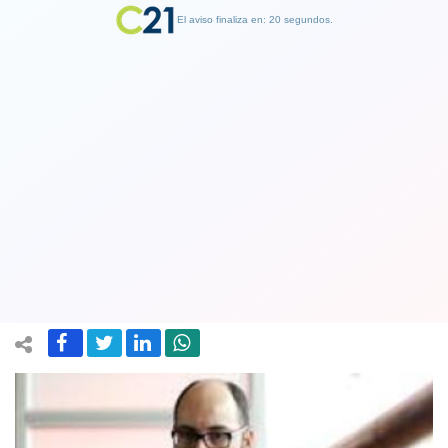
El aviso finaliza en: 19 segundos.
Finalizar Publicidad
"Qué pena tu vida": Netflix revisará
contratos con Nicolás López tras
denuncias
01 July 2018