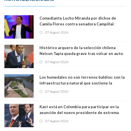
Comediante Lucho Miranda por dichos de
Camila Flores contra senadora Campillai:
"Pensar que todo se consigue por pena es una
07 August 2026
forma de quitar dignidad"
Histórico arquero de la selección chilena
Nelson Tapia queda grave tras volcar en auto:
manejaba en estado de ebriedad
07 August 2026
Los humedales no son terrenos baldíos: son la
infraestructura natural que sostiene la
vida. Por Alfredo Peña, Periodista
07 August 2026
Kast está en Colombia para participar en la
asunción del nuevo presidente de extrema
derecha Abelardo de la Espriella
07 August 2026