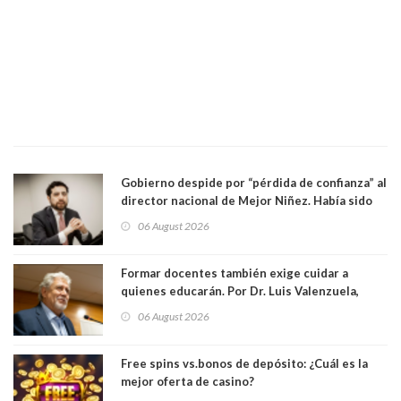
Gobierno despide por “pérdida de confianza” al
director nacional de Mejor Niñez. Había sido
elegido por Alta Dirección Pública
06 August 2026
Formar docentes también exige cuidar a
quienes educarán. Por Dr. Luis Valenzuela,
Patricia Bravo Rojas, Francisca Paudif Carcamo,
06 August 2026
Académicos U. Católica Silva Henríquez
Free spins vs.bonos de depósito: ¿Cuál es la
mejor oferta de casino?