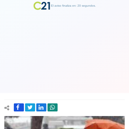
El aviso finaliza en: 19 segundos.
Finalizar Publicidad
Qué bueno que se viene la lluvia:
Pronostican precipitaciones
significativas para Santiago y la zona
sur esta semana
20 June 2023